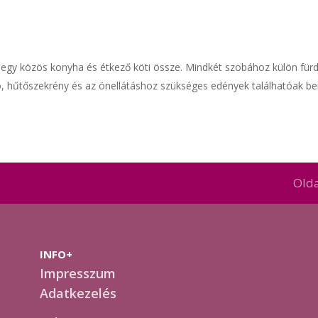
y közös konyha és étkező köti össze. Mindkét szobához külön fürdősz
aló, hűtőszekrény és az önellátáshoz szükséges edények találhatóak b
Olda
INFO+
Impresszum
Adatkezelés