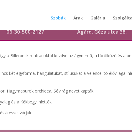
Szobák
Árak
Galéria
Szolgált
06-30-500-2127
Agárd, Géza utca 38.
gy a Billerbeck matracoktól kezdve az ágynemű, a törölköző és a beépí
ncs két egyforma, hangulatukat, stílusukat a Velencei tó élővilága ih
sbor, Hagymaburok orchidea, Sóvirág nevet kapták,
alag és a Kékbegy ihlették.
szítéssel várjuk.