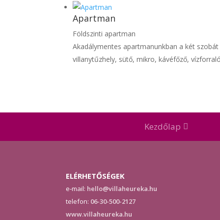
Apartman
Földszinti apartman
Akadálymentes apartmanunkban a két szobát eg
villanytűzhely, sütő, mikro, kávéfőző, vízforr
Kezdőlap
ELÉRHETŐSÉGEK
e-mail:
hello@villaheureka.hu
telefon:
06-30-500-2127
www.villaheureka.hu