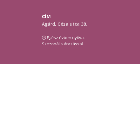
CÍM
Agárd, Géza utca 38.
🕑 Egész évben nyitva.
Szezonális árazással.