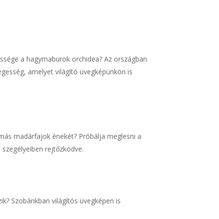
legessége a hagymaburok orchidea? Az országban
legesség, amelyet világító üvegképünkön is
 más madárfajok énekét? Próbálja meglesni a
s szegélyeiben rejtőzködve.
ik? Szobánkban világítós üvegképen is