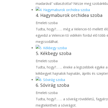
madarává” választotta? Nézze meg szobánkba
4. Hagymaburok orchidea szoba
Emeleti szoba
Tudta, hogy?… … még a Velencei-tó mellett él
egyedül a Velencei-tó vidékén fordul elő több
megcsodálhat.
5. Kékbegy szoba
Emeleti szoba
Tudta, hogy?… … éneke a legszebbek egyike a
kékbegyet hajnalok hajnalán, április és szepte
6. Sóvirág szoba
Emeleti szoba
Tudta, hogy?… … a sóvirág rövidéletű, fagyér
megtekintheti a sóvirágot.