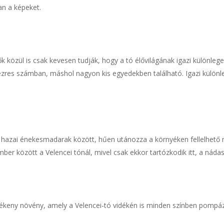
n a képeket.
ők közül is csak kevesen tudják, hogy a tó élővilágának igazi külön
 ezres számban, máshol nagyon kis egyedekben található. Igazi külön
 hazai énekesmadarak között, hűen utánozza a környéken fellelhető
mber között a Velencei tónál, mivel csak ekkor tartózkodik itt, a náda
zékeny növény, amely a Velencei-tó vidékén is minden színben pompáz