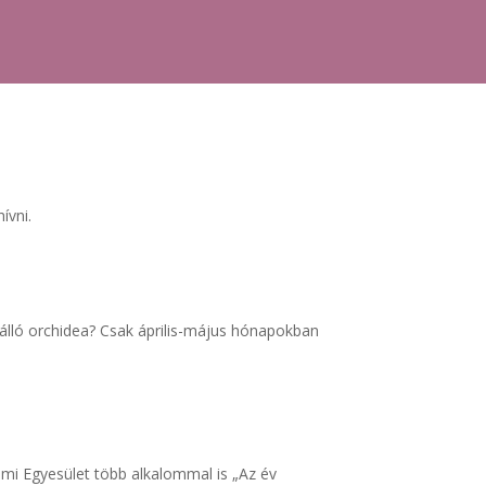
ívni.
lálló orchidea? Csak április-május hónapokban
i Egyesület több alkalommal is „Az év