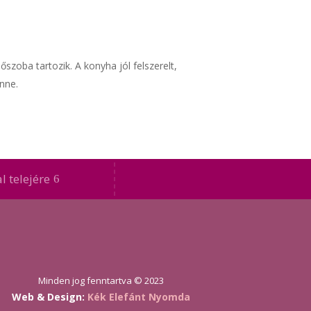
oba tartozik. A konyha jól felszerelt,
enne.
l telejére
Minden jog fenntartva © 2023
Web & Design:
Kék Elefánt Nyomda