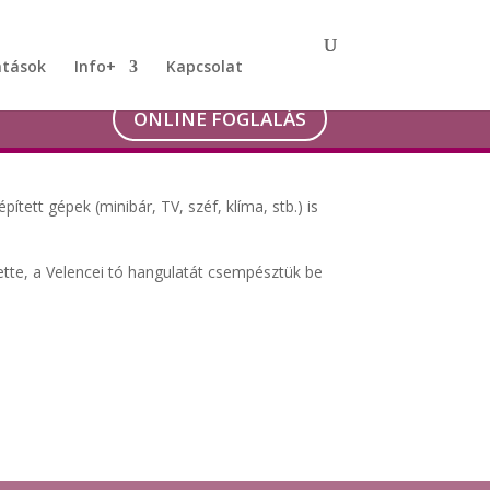
atások
Info+
Kapcsolat
ONLINE FOGLALÁS
tett gépek (minibár, TV, széf, klíma, stb.) is
lette, a Velencei tó hangulatát csempésztük be