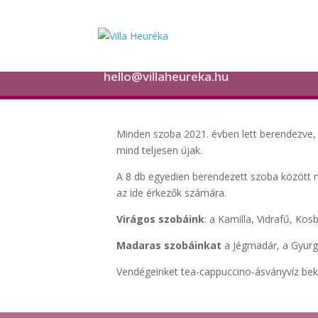
hello@villaheureka.hu
Minden szoba 2021. évben lett berendezve, í
mind teljesen újak.
A 8 db egyedien berendezett szoba között ni
az ide érkezők számára.
Virágos szobáink
: a Kamilla, Vidrafű, Ko
Madaras szobáinkat
a Jégmadár, a Gyurgy
Vendégeinket tea-cappuccino-ásványvíz beké