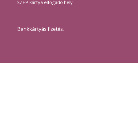
SZÉP kártya elfogadó hely.
Bankkártyás fizetés.