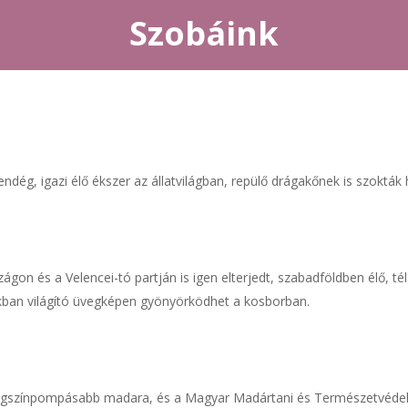
Szobáink
endég, igazi élő ékszer az állatvilágban, repülő drágakőnek is szokták h
gon és a Velencei-tó partján is igen elterjedt, szabadföldben élő, té
kban világító üvegképen gyönyörködhet a kosborban.
egszínpompásabb madara, és a Magyar Madártani és Természetvédelm